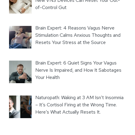
New VNS Devices Can Reset Your Out-
of-Control Gut
Brain Expert: 4 Reasons Vagus Nerve
Stimulation Calms Anxious Thoughts and
Resets Your Stress at the Source
Brain Expert: 6 Quiet Signs Your Vagus
Nerve Is Impaired, and How It Sabotages
Your Health
Naturopath: Waking at 3 AM Isn’t Insomnia
– It’s Cortisol Firing at the Wrong Time.
Here’s What Actually Resets It.