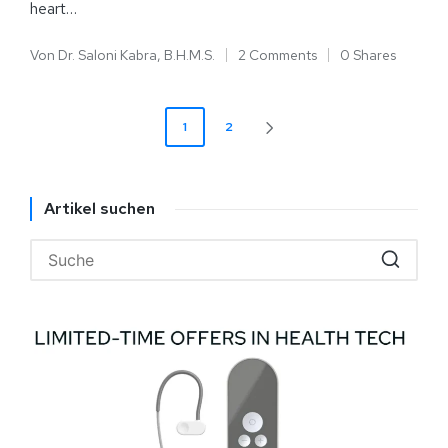
heart…
Von
Dr. Saloni Kabra, B.H.M.S.
2 Comments
0 Shares
1
2
Artikel suchen