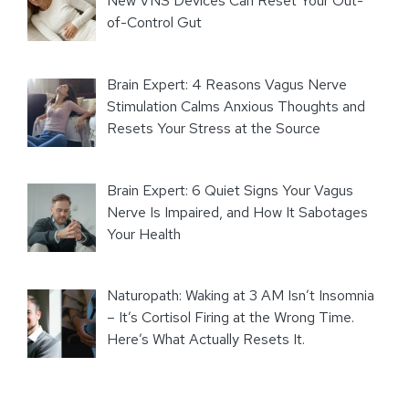
New VNS Devices Can Reset Your Out-
of-Control Gut
Brain Expert: 4 Reasons Vagus Nerve
Stimulation Calms Anxious Thoughts and
Resets Your Stress at the Source
Brain Expert: 6 Quiet Signs Your Vagus
Nerve Is Impaired, and How It Sabotages
Your Health
Naturopath: Waking at 3 AM Isn’t Insomnia
– It’s Cortisol Firing at the Wrong Time.
Here’s What Actually Resets It.