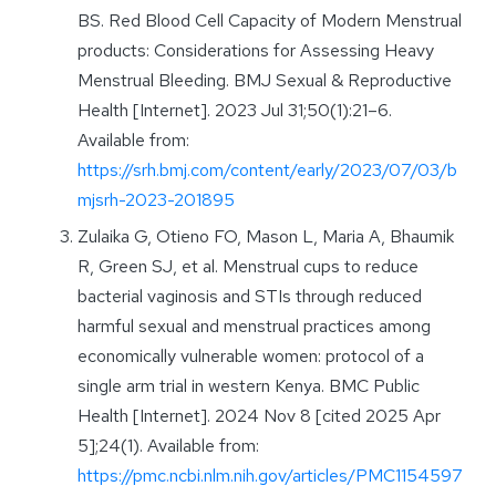
BS. Red Blood Cell Capacity of Modern Menstrual
products: Considerations for Assessing Heavy
Menstrual Bleeding. BMJ Sexual & Reproductive
Health [Internet]. 2023 Jul 31;50(1):21–6.
Available from:
https://srh.bmj.com/content/early/2023/07/03/b
mjsrh-2023-201895
Zulaika G, Otieno FO, Mason L, Maria A, Bhaumik
R, Green SJ, et al. Menstrual cups to reduce
bacterial vaginosis and STIs through reduced
harmful sexual and menstrual practices among
economically vulnerable women: protocol of a
single arm trial in western Kenya. BMC Public
Health [Internet]. 2024 Nov 8 [cited 2025 Apr
5];24(1). Available from:
https://pmc.ncbi.nlm.nih.gov/articles/PMC1154597