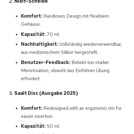
2.
Nixit-Scheibe
Komfort:
Randloses Design mit flexiblem
Gehäuse.
Kapazität:
70 ml.
Nachhaltigkeit:
Vollständig wiederverwendbar,
aus medizinischem Silikon hergestellt.
Benutzer-Feedback:
Beliebt bei starker
Menstruation, obwohl das Einführen Übung
erfordert.
3.
Saalt Disc (Ausgabe 2025)
Komfort:
Redesigned with an ergonomic rim for
easier insertion.
Kapazität:
50 ml.