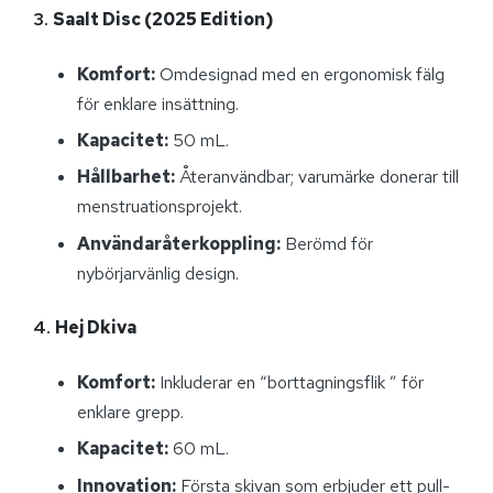
3.
Saalt Disc (2025 Edition)
Komfort:
Omdesignad med en ergonomisk fälg
för enklare insättning.
Kapacitet:
50 mL.
Hållbarhet:
Återanvändbar; varumärke donerar till
menstruationsprojekt.
Användaråterkoppling:
Berömd för
nybörjarvänlig design.
4.
Hej Dkiva
Komfort:
Inkluderar en “borttagningsflik ” för
enklare grepp.
Kapacitet:
60 mL.
Innovation:
Första skivan som erbjuder ett pull-