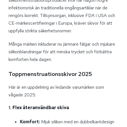
silikonmenstruationsprodukter inte har någon högre
infektionsrisk än traditionella engångsartiklar när de
rengörs korrekt. Tillsynsorgan, inklusive FDA i USA och
CE-märkescertifieringar i Europa, kräver skivor för att
uppfylla strikta säkerhetsnormer.
Många märken inkluderar nu jämnare fälgar och mjukare
silikonblandningar för att minska trycket och förbättra
komforten hela dagen.
Toppmenstruationsskivor 2025
Här är en uppdelning av ledande varumärken som
vågade 2025:
1.
Flex återanvändbar skiva
Komfort:
Mjuk silikon med en dubbelkantdesign