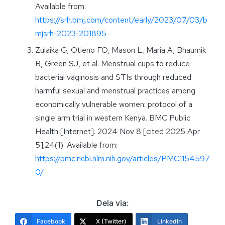
Available from:
https://srh.bmj.com/content/early/2023/07/03/b
mjsrh-2023-201895
Zulaika G, Otieno FO, Mason L, Maria A, Bhaumik
R, Green SJ, et al. Menstrual cups to reduce
bacterial vaginosis and STIs through reduced
harmful sexual and menstrual practices among
economically vulnerable women: protocol of a
single arm trial in western Kenya. BMC Public
Health [Internet]. 2024 Nov 8 [cited 2025 Apr
5];24(1). Available from:
https://pmc.ncbi.nlm.nih.gov/articles/PMC1154597
0/
Dela via:
Facebook
X (Twitter)
LinkedIn