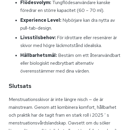
Flödesvolym:
Tungflödesanvändare kanske
föredrar en större kapacitet (60 – 70 ml).
Experience Level:
Nybörjare kan dra nytta av
pull-tab-design.
Livsstilsbehov:
För idrottare eller resenärer är
skivor med högre läckmotstånd idealiska.
Hållbarhetsmål:
Bestäm om ett återanvändbart
eller biologiskt nedbrytbart alternativ
överensstämmer med dina värden.
Slutsats
Menstruationsskivor är inte längre nisch — de är
mainstream. Genom att kombinera komfort, hållbarhet
och praktik har de tagit fram en stark roll i 2025 ’ s
menstruationsvårdslandskap. Oavsett om du söker