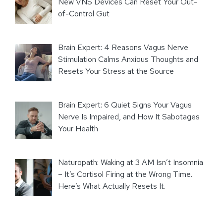
New VNS Devices Can Reset Your Out-
of-Control Gut
Brain Expert: 4 Reasons Vagus Nerve
Stimulation Calms Anxious Thoughts and
Resets Your Stress at the Source
Brain Expert: 6 Quiet Signs Your Vagus
Nerve Is Impaired, and How It Sabotages
Your Health
Naturopath: Waking at 3 AM Isn’t Insomnia
– It’s Cortisol Firing at the Wrong Time.
Here’s What Actually Resets It.