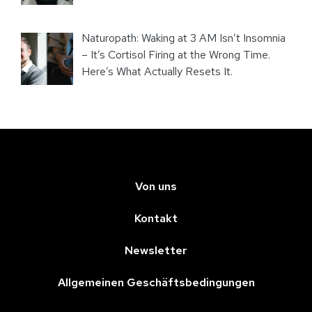
Naturopath: Waking at 3 AM Isn’t Insomnia
– It’s Cortisol Firing at the Wrong Time.
Here’s What Actually Resets It.
Von uns
Kontakt
Newsletter
Allgemeinen Geschäftsbedingungen