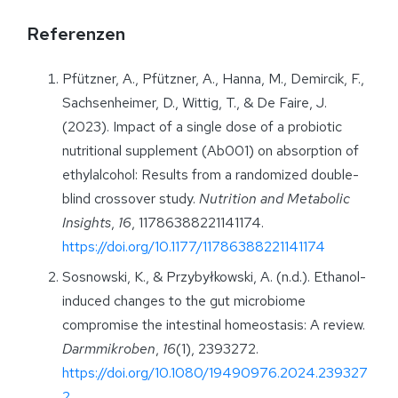
Referenzen
Pfützner, A., Pfützner, A., Hanna, M., Demircik, F.,
Sachsenheimer, D., Wittig, T., & De Faire, J.
(2023). Impact of a single dose of a probiotic
nutritional supplement (Ab001) on absorption of
ethylalcohol: Results from a randomized double-
blind crossover study.
Nutrition and Metabolic
Insights
,
16
, 11786388221141174.
https://doi.org/10.1177/11786388221141174
Sosnowski, K., & Przybyłkowski, A. (n.d.). Ethanol-
induced changes to the gut microbiome
compromise the intestinal homeostasis: A review.
Darmmikroben
,
16
(1), 2393272.
https://doi.org/10.1080/19490976.2024.239327
2