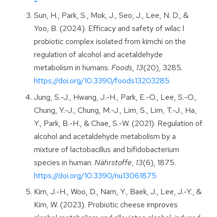
Sun, H., Park, S., Mok, J., Seo, J., Lee, N. D., &
Yoo, B. (2024). Efficacy and safety of wilac l
probiotic complex isolated from kimchi on the
regulation of alcohol and acetaldehyde
metabolism in humans.
Foods
,
13
(20), 3285.
https://doi.org/10.3390/foods13203285
Jung, S.-J., Hwang, J.-H., Park, E.-O., Lee, S.-O.,
Chung, Y.-J., Chung, M.-J., Lim, S., Lim, T.-J., Ha,
Y., Park, B.-H., & Chae, S.-W. (2021). Regulation of
alcohol and acetaldehyde metabolism by a
mixture of lactobacillus and bifidobacterium
species in human.
Nährstoffe
,
13
(6), 1875.
https://doi.org/10.3390/nu13061875
Kim, J.-H., Woo, D., Nam, Y., Baek, J., Lee, J.-Y., &
Kim, W. (2023). Probiotic cheese improves