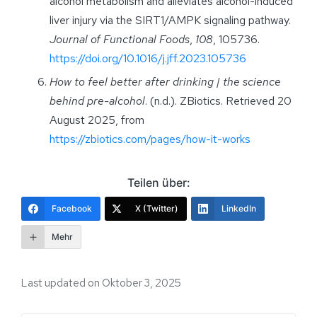
alcohol metabolism and alleviates alcohol-induced
liver injury via the SIRT1/AMPK signaling pathway.
Journal of Functional Foods
,
108
, 105736.
https://doi.org/10.1016/j.jff.2023.105736
How to feel better after drinking | the science
behind pre-alcohol
. (n.d.). ZBiotics. Retrieved 20
August 2025, from
https://zbiotics.com/pages/how-it-works
Teilen über:
Facebook
X (Twitter)
LinkedIn
Mehr
Last updated on Oktober 3, 2025