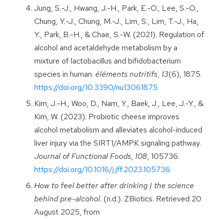
Jung, S.-J., Hwang, J.-H., Park, E.-O., Lee, S.-O.,
Chung, Y.-J., Chung, M.-J., Lim, S., Lim, T.-J., Ha,
Y., Park, B.-H., & Chae, S.-W. (2021). Regulation of
alcohol and acetaldehyde metabolism by a
mixture of lactobacillus and bifidobacterium
species in human.
éléments nutritifs
,
13
(6), 1875.
https://doi.org/10.3390/nu13061875
Kim, J.-H., Woo, D., Nam, Y., Baek, J., Lee, J.-Y., &
Kim, W. (2023). Probiotic cheese improves
alcohol metabolism and alleviates alcohol-induced
liver injury via the SIRT1/AMPK signaling pathway.
Journal of Functional Foods
,
108
, 105736.
https://doi.org/10.1016/j.jff.2023.105736
How to feel better after drinking | the science
behind pre-alcohol
. (n.d.). ZBiotics. Retrieved 20
August 2025, from