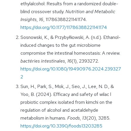
ethylalcohol: Results from a randomized double-
blind crossover study.
Nutrition and Metabolic
Insights
,
16
, 11786388221141174.
https://doi.org/10.1177/11786388221141174
Sosnowski, K., & Przybyłkowski, A. (n.d.). Ethanol-
induced changes to the gut microbiome
compromise the intestinal homeostasis: A review.
bactéries intestinales
,
16
(1), 2393272.
https://doi.org/10.1080/19490976.2024.239327
2
Sun, H., Park, S., Mok, J., Seo, J., Lee, N. D., &
Yoo, B. (2024). Efficacy and safety of wilac l
probiotic complex isolated from kimchi on the
regulation of alcohol and acetaldehyde
metabolism in humans.
Foods
,
13
(20), 3285.
https://doi.org/10.3390/foods13203285