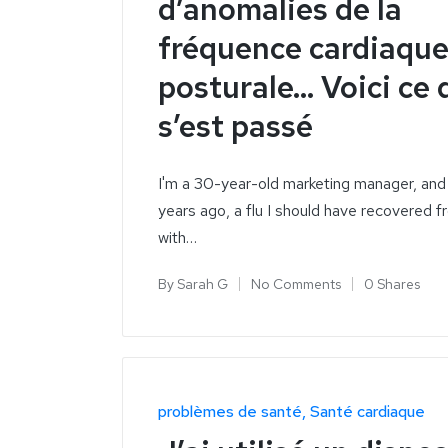
d’anomalies de la
fréquence cardiaqu
posturale... Voici ce 
s’est passé
I'm a 30-year-old marketing manager, and
years ago, a flu I should have recovered f
with…
By
Sarah G
No Comments
0 Shares
problèmes de santé
Santé cardiaque