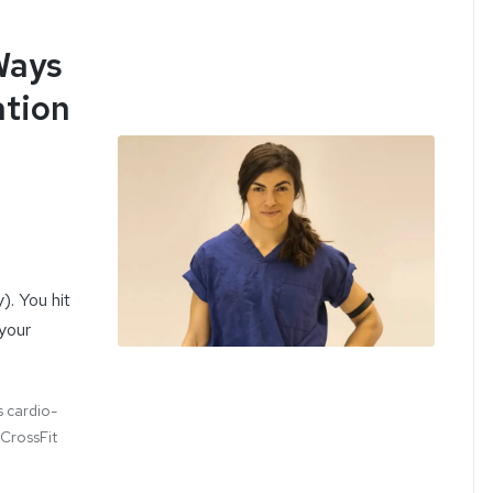
Ways
ation
). You hit
 your
s cardio-
 CrossFit