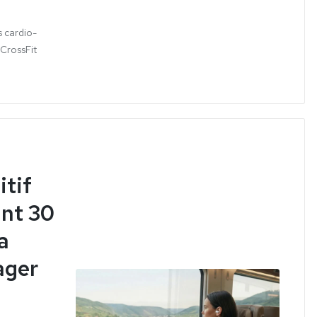
s cardio-
 CrossFit
itif
ant 30
a
ager