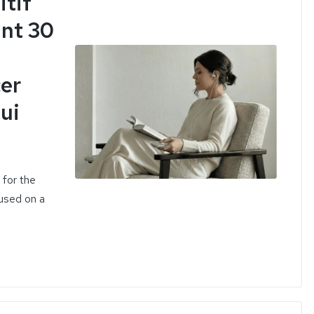
itif
ant 30
cer
qui
 for the
cused on a