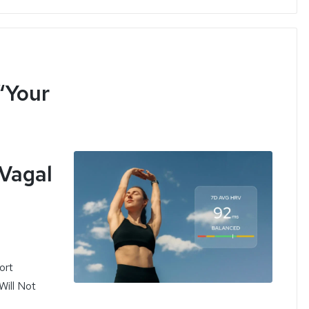
“Your
Vagal
ort
Will Not