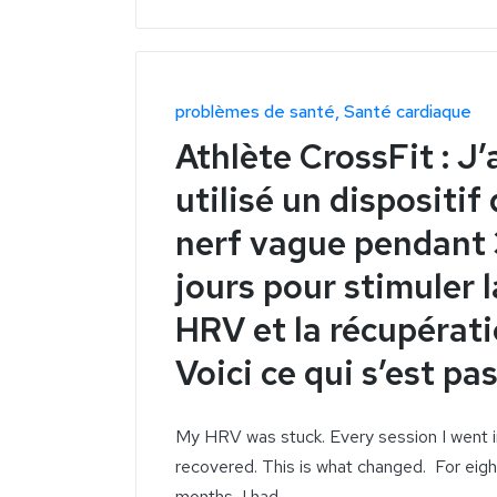
problèmes de santé
Santé cardiaque
Athlète CrossFit : J’
utilisé un dispositif
nerf vague pendant
jours pour stimuler l
HRV et la récupératio
Voici ce qui s’est pa
My HRV was stuck. Every session I went i
recovered. This is what changed. For eig
months, I had…