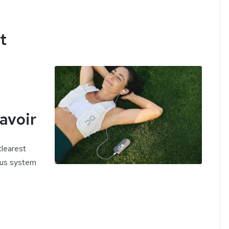
t
e
savoir
clearest
ous system