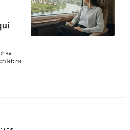
e
qui
 three
rom left me