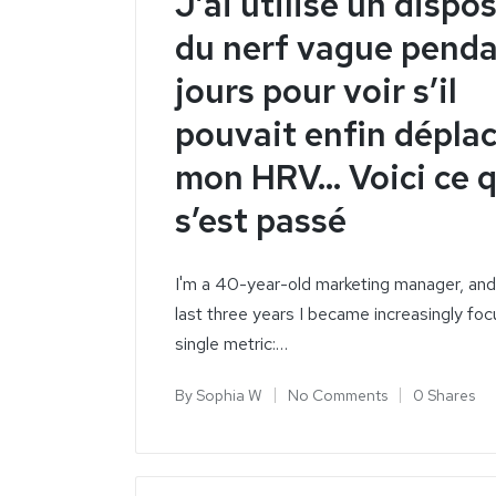
J’ai utilisé un dispos
du nerf vague pend
jours pour voir s’il
pouvait enfin dépla
mon HRV... Voici ce 
s’est passé
I'm a 40-year-old marketing manager, and
last three years I became increasingly fo
single metric:…
By
Sophia W
No Comments
0 Shares