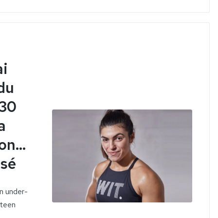
ai
 du
 30
a
n...
ssé
n under-
hteen