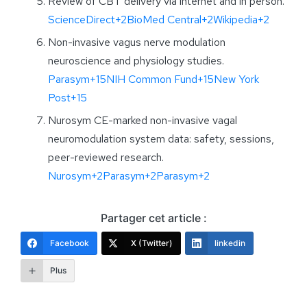
Review of CBT delivery via internet and in person.
ScienceDirect+2BioMed Central+2Wikipedia+2
Non-invasive vagus nerve modulation
neuroscience and physiology studies.
Parasym+15NIH Common Fund+15New York
Post+15
Nurosym CE-marked non-invasive vagal
neuromodulation system data: safety, sessions,
peer-reviewed research.
Nurosym+2Parasym+2Parasym+2
Partager cet article :
Facebook
X (Twitter)
linkedin
Plus