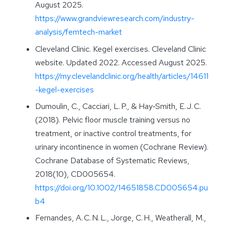
August 2025.
https://www.grandviewresearch.com/industry-
analysis/femtech-market
Cleveland Clinic. Kegel exercises. Cleveland Clinic
website. Updated 2022. Accessed August 2025.
https://my.clevelandclinic.org/health/articles/14611
-kegel-exercises
Dumoulin, C., Cacciari, L. P., & Hay‑Smith, E. J. C.
(2018). Pelvic floor muscle training versus no
treatment, or inactive control treatments, for
urinary incontinence in women (Cochrane Review).
Cochrane Database of Systematic Reviews,
2018(10), CD005654.
https://doi.org/10.1002/14651858.CD005654.pu
b4
Fernandes, A. C. N. L., Jorge, C. H., Weatherall, M.,