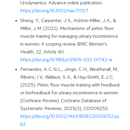
Urodynamics. Advance online publication.
https://doi.org/10.1002/nau.70127
Sheng, Y., Carpenter, J. S., Ashton‑Miller, J. A., &
Miller, J. M. (2022). Mechanisms of pelvic floor
muscle training for managing urinary incontinence
in women: A scoping review. BMC Women’s
Health, 22, Article 161.
https://doi.org/10.1186/s12905-022-01742-w
Fernandes, A. C. N. L., Jorge, C. H., Weatherall, M.,
Ribeiro, I. V., Wallace, S. A., & Hay‑Smith, E. J. C.
(2025). Pelvic floor muscle training with feedback
or biofeedback for urinary incontinence in women
(Cochrane Review). Cochrane Database of
Systematic Reviews, 2025(3), CD009252.
https://doi.org/10.1002/14651858.CD009252.pu
b2