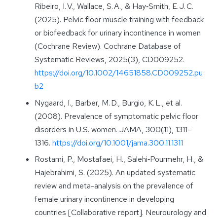
Ribeiro, I. V., Wallace, S. A., & Hay‑Smith, E. J. C.
(2025). Pelvic floor muscle training with feedback
or biofeedback for urinary incontinence in women
(Cochrane Review). Cochrane Database of
Systematic Reviews, 2025(3), CD009252.
https://doi.org/10.1002/14651858.CD009252.pu
b2
Nygaard, I., Barber, M. D., Burgio, K. L., et al.
(2008). Prevalence of symptomatic pelvic floor
disorders in U.S. women. JAMA, 300(11), 1311–
1316.
https://doi.org/10.1001/jama.300.11.1311
Rostami, P., Mostafaei, H., Salehi‑Pourmehr, H., &
Hajebrahimi, S. (2025). An updated systematic
review and meta-analysis on the prevalence of
female urinary incontinence in developing
countries [Collaborative report]. Neurourology and