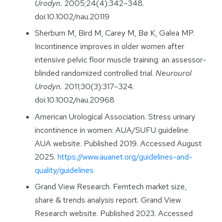
Urodyn.
2005;24(4):342–348.
doi:10.1002/nau.20119
Sherburn M, Bird M, Carey M, Bø K, Galea MP.
Incontinence improves in older women after
intensive pelvic floor muscle training: an assessor-
blinded randomized controlled trial.
Neurourol
Urodyn.
2011;30(3):317–324.
doi:10.1002/nau.20968
American Urological Association. Stress urinary
incontinence in women: AUA/SUFU guideline.
AUA website. Published 2019. Accessed August
2025.
https://www.auanet.org/guidelines-and-
quality/guidelines
Grand View Research. Femtech market size,
share & trends analysis report. Grand View
Research website. Published 2023. Accessed