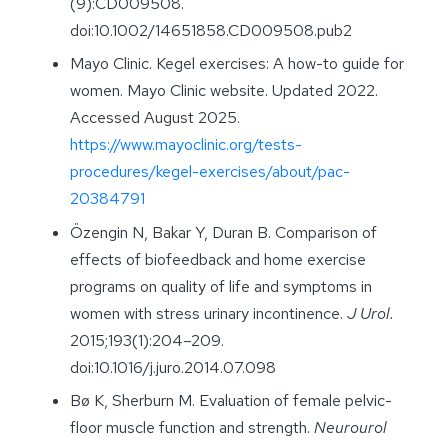
(9):CD009508.
doi:10.1002/14651858.CD009508.pub2
Mayo Clinic. Kegel exercises: A how-to guide for
women. Mayo Clinic website. Updated 2022.
Accessed August 2025.
https://www.mayoclinic.org/tests-
procedures/kegel-exercises/about/pac-
20384791
Özengin N, Bakar Y, Duran B. Comparison of
effects of biofeedback and home exercise
programs on quality of life and symptoms in
women with stress urinary incontinence.
J Urol.
2015;193(1):204–209.
doi:10.1016/j.juro.2014.07.098
Bø K, Sherburn M. Evaluation of female pelvic-
floor muscle function and strength.
Neurourol