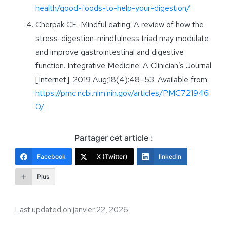
health/good-foods-to-help-your-digestion/
Cherpak CE. Mindful eating: A review of how the
stress-digestion-mindfulness triad may modulate
and improve gastrointestinal and digestive
function. Integrative Medicine: A Clinician’s Journal
[Internet]. 2019 Aug;18(4):48–53. Available from:
https://pmc.ncbi.nlm.nih.gov/articles/PMC721946
0/
Partager cet article :
Facebook
X (Twitter)
linkedin
Plus
Last updated on janvier 22, 2026