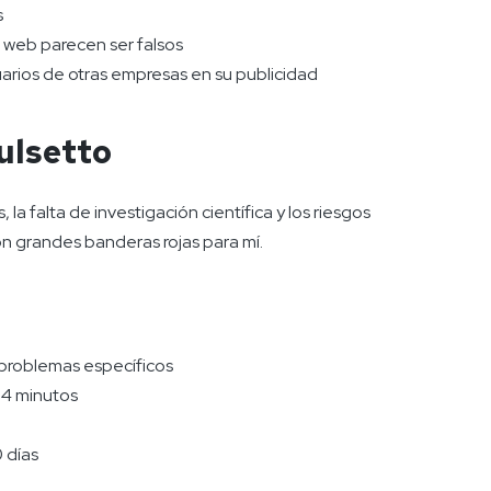
s
 web parecen ser falsos
uarios de otras empresas en su publicidad
ulsetto
 la falta de investigación científica y los riesgos
ron grandes banderas rojas para mí.
problemas específicos
 4 minutos
 días