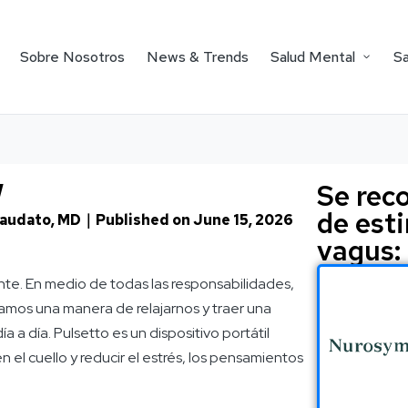
Sobre Nosotros
News & Trends
Salud Mental
Sa
w
Se rec
de est
Laudato, MD
｜Published on
June 15, 2026
vagus:
nte. En medio de todas las responsabilidades,
itamos una manera de relajarnos y traer una
a a día. Pulsetto es un dispositivo portátil
 el cuello y reducir el estrés, los pensamientos