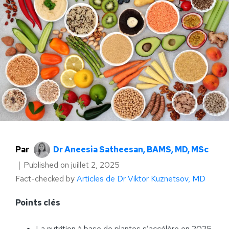
Par
Dr Aneesia Satheesan, BAMS, MD, MSc
｜
Published on
juillet 2, 2025
Fact-checked by
Articles de Dr Viktor Kuznetsov, MD
Points clés
La nutrition à base de plantes s’accélère en 2025,