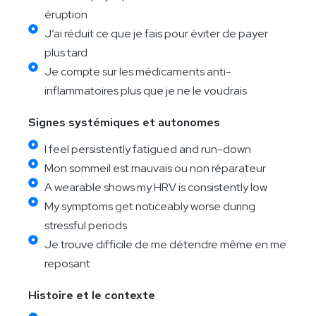
éruption
J’ai réduit ce que je fais pour éviter de payer
plus tard
Je compte sur les médicaments anti-
inflammatoires plus que je ne le voudrais
Signes systémiques et autonomes
I feel persistently fatigued and run-down
Mon sommeil est mauvais ou non réparateur
A wearable shows my HRV is consistently low
My symptoms get noticeably worse during
stressful periods
Je trouve difficile de me détendre même en me
reposant
Histoire et le contexte