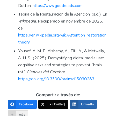
Dutton.
https://www.goodreads.com
Teoría de la Restauración de la Atención. (s.d.). En
Wikipedia
. Recuperado en noviembre de 2025,
de
https://en.wikipedia.org/wiki/Attention_restoration_
theory
Yousef, A. M. F., Alshamy, A., Tlili, A., & Metwally,
A. H. S.. (2025). Demystifying digital media use:
cognitive risks and strategies to prevent “brain
rot.”
Ciencias del Cerebro
.
https://doi.org/10.3390/brainsci15030283
Compartir a través de:
Facebook
X (Twitter)
LinkedIn
más