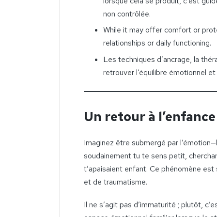
lorsque cela se produit, c’est gui
non contrôlée.
While it may offer comfort or pro
relationships or daily functioning.
Les techniques d’ancrage, la théra
retrouver l’équilibre émotionnel et 
Un retour à l’enfance 
Imaginez être submergé par l’émotion—le
soudainement tu te sens petit, chercha
t’apaisaient enfant. Ce phénomène est 
et de traumatisme.
Il ne s’agit pas d’immaturité ; plutôt, c