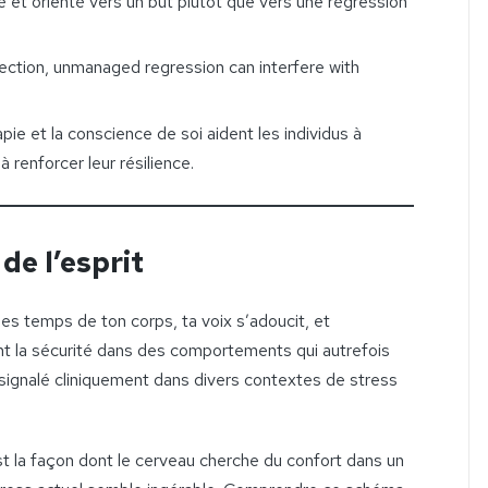
dé et orienté vers un but plutôt que vers une régression
tection, unmanaged regression can interfere with
pie et la conscience de soi aident les individus à
à renforcer leur résilience.
de l’esprit
s temps de ton corps, ta voix s’adoucit, et
nt la sécurité dans des comportements qui autrefois
signalé cliniquement dans divers contextes de stress
’est la façon dont le cerveau cherche du confort dans un