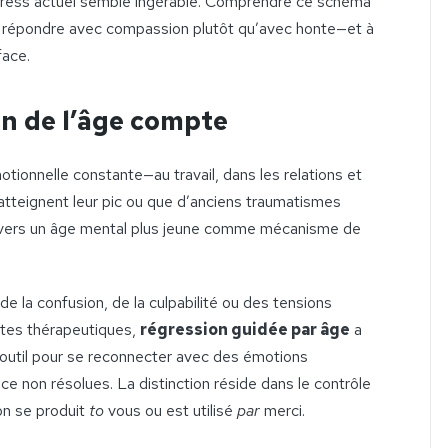
stress actuel semble ingérable. Comprendre ce schéma
 à répondre avec compassion plutôt qu’avec honte—et à
face.
on de l’âge compte
tionnelle constante—au travail, dans les relations et
 atteignent leur pic ou que d’anciens traumatismes
ois vers un âge mental plus jeune comme mécanisme de
de la confusion, de la culpabilité ou des tensions
extes thérapeutiques,
régression guidée par âge
a
util pour se reconnecter avec des émotions
 non résolues. La distinction réside dans le contrôle
on se produit
to
vous ou est utilisé
par
merci.