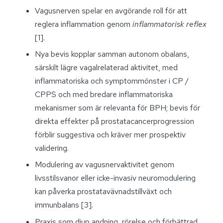
Vagusnerven spelar en avgörande roll för att
reglera inflammation genom
inflammatorisk reflex
[1].
Nya bevis kopplar samman autonom obalans,
särskilt lägre vagalrelaterad aktivitet, med
inflammatoriska och symptommönster i CP /
CPPS och med bredare inflammatoriska
mekanismer som är relevanta för BPH; bevis för
direkta effekter på prostatacancerprogression
förblir suggestiva och kräver mer prospektiv
validering.
Modulering av vagusnervaktivitet genom
livsstilsvanor eller icke-invasiv neuromodulering
kan påverka prostatavävnadstillväxt och
immunbalans [3].
Praxis som djup andning, rörelse och förbättrad