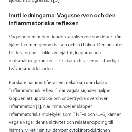
sjukdomsprogression [5].
Inuti ledningarna: Vagusnerven och den
inflammatoriska reflexen
Vagusnerven är den tionde kranialnerven som löper från
hjärnstammen genom halsen och in i buken. Den ansluter
till flera organ — inklusive hjärtat, lungorna och
matsmältningskanalen — skickar och tar emot ständiga
tvåvägsmeddelanden.
Forskare har identifierat en mekanism som kallas
“inflammatorisk reflex, ” där vagala signaler hjälper
kroppen att upptäcka och undertrycka överdriven
inflammation [1]. När immunceller släpper
inflammatoriska molekyler som TNF-a och IL-6, känner
vagala vägar denna aktivitet och reläåterkoppling till
hjärnan, vilket i sin tur dämpar cytokinproduktionen