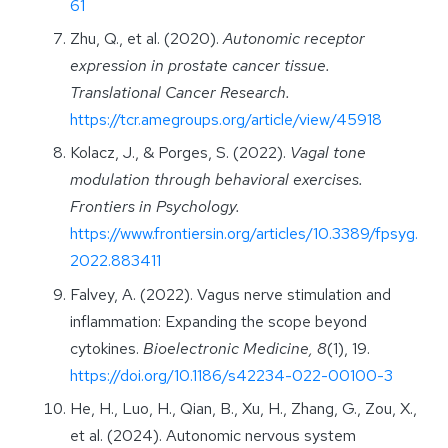
61
Zhu, Q., et al. (2020).
Autonomic receptor
expression in prostate cancer tissue.
Translational Cancer Research.
https://tcr.amegroups.org/article/view/45918
Kolacz, J., & Porges, S. (2022).
Vagal tone
modulation through behavioral exercises.
Frontiers in Psychology.
https://www.frontiersin.org/articles/10.3389/fpsyg.
2022.883411
Falvey, A. (2022). Vagus nerve stimulation and
inflammation: Expanding the scope beyond
cytokines.
Bioelectronic Medicine, 8
(1), 19.
https://doi.org/10.1186/s42234-022-00100-3
He, H., Luo, H., Qian, B., Xu, H., Zhang, G., Zou, X.,
et al. (2024). Autonomic nervous system