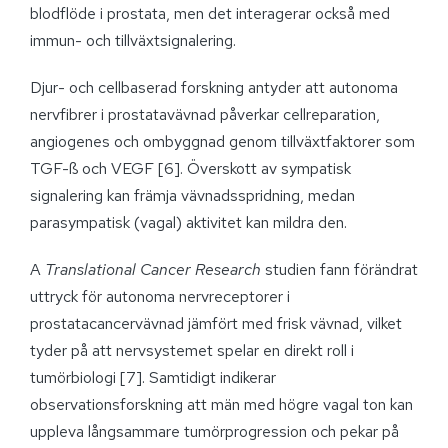
blodflöde i prostata, men det interagerar också med
immun- och tillväxtsignalering.
Djur- och cellbaserad forskning antyder att autonoma
nervfibrer i prostatavävnad påverkar cellreparation,
angiogenes och ombyggnad genom tillväxtfaktorer som
TGF-ß och VEGF [6]. Överskott av sympatisk
signalering kan främja vävnadsspridning, medan
parasympatisk (vagal) aktivitet kan mildra den.
A
Translational Cancer Research
studien fann förändrat
uttryck för autonoma nervreceptorer i
prostatacancervävnad jämfört med frisk vävnad, vilket
tyder på att nervsystemet spelar en direkt roll i
tumörbiologi [7]. Samtidigt indikerar
observationsforskning att män med högre vagal ton kan
uppleva långsammare tumörprogression och pekar på