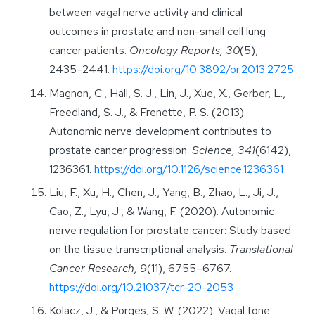
between vagal nerve activity and clinical
outcomes in prostate and non-small cell lung
cancer patients.
Oncology Reports, 30
(5),
2435–2441.
https://doi.org/10.3892/or.2013.2725
Magnon, C., Hall, S. J., Lin, J., Xue, X., Gerber, L.,
Freedland, S. J., & Frenette, P. S. (2013).
Autonomic nerve development contributes to
prostate cancer progression.
Science, 341
(6142),
1236361.
https://doi.org/10.1126/science.1236361
Liu, F., Xu, H., Chen, J., Yang, B., Zhao, L., Ji, J.,
Cao, Z., Lyu, J., & Wang, F. (2020). Autonomic
nerve regulation for prostate cancer: Study based
on the tissue transcriptional analysis.
Translational
Cancer Research, 9
(11), 6755–6767.
https://doi.org/10.21037/tcr-20-2053
Kolacz, J., & Porges, S. W. (2022). Vagal tone