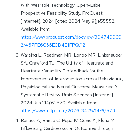
With Wearable Technology: Open-Label
Prospective Feasibility Study. ProQuest
[Internet]. 2024 [cited 2024 May 9];e55552.
Available from:
https://www.proquest.com/docview/304749969
2/467FE6C36ECD4E1FPQ/12
Wareing L, Readman MR, Longo MR, Linkenauger
SA, Crawford TJ. The Utility of Heartrate and
Heartrate Variability Biofeedback for the
Improvement of Interoception across Behavioural,
Physiological and Neural Outcome Measures: A
Systematic Review. Brain Sciences [Internet].
2024 Jun 1;14(6):579. Available from:
https://www.mdpi.com/2076-3425/14/6/579
Burlacu A, Brinza C, Popa IV, Covic A, Floria M.
Influencing Cardiovascular Outcomes through