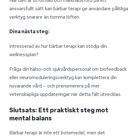
När den är utformad och marknadsförd på ett
ansvarsfullt sätt kan bärbar terapi ge användare pålitliga
verktyg snarare än tomma löften.
Dina nästa steg:
Intresserad av hur bärbar terapi kan stödja din
wellnessplan?
Fråga din hälso-och sjukvårdspersonal om biofeedback
eller neuromoduleringsverktyg kan komplettera din
nuvarande vård – och prenumerera på mer
vetenskapliga uppdateringar när detta fält utvecklas.
Slutsats: Ett praktiskt steg mot
mental balans
Bärbar terapi är inte ett botemedel, men det