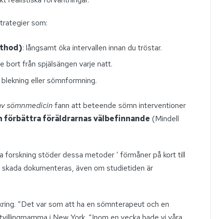
trategier som:
ethod)
: långsamt öka intervallen innan du tröstar.
re bort från spjälsängen varje natt.
blekning eller sömnformning.
av sömnmedicin
fann att beteende sömn interventioner
 förbättra föräldrarnas välbefinnande
(Mindell
a forskning stöder dessa metoder ’ förmåner på kort till
ig skada dokumenteras, även om studietiden är
kring. “Det var som att ha en sömnterapeut och en
en tvillingmamma i New York. “Inom en vecka hade vi våra