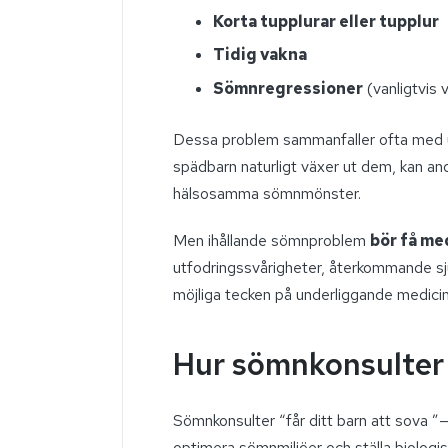
Korta tupplurar eller tupplur
Tidig vakna
Sömnregressioner
(vanligtvis 
Dessa problem sammanfaller ofta med u
spädbarn naturligt växer ut dem, kan and
hälsosamma sömnmönster.
Men ihållande sömnproblem
bör få me
utfodringssvårigheter, återkommande sju
möjliga tecken på underliggande medicin
Hur sömnkonsulter 
Sömnkonsulter “får ditt barn att sova ”— 
optimera sömnmiljöer och ställa biologisk