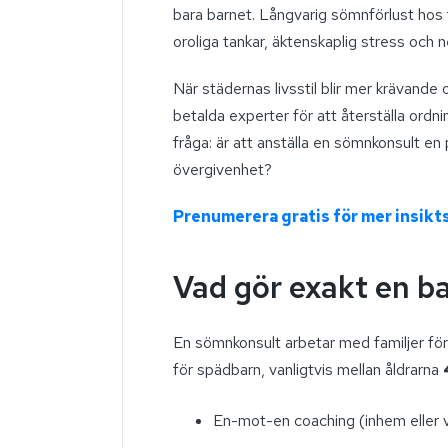
bara barnet. Långvarig sömnförlust hos fö
oroliga tankar, äktenskaplig stress och
När städernas livsstil blir mer krävande oc
betalda experter för att återställa ordni
fråga: är att anställa en sömnkonsult en
övergivenhet?
Prenumerera gratis för mer insikts
Vad gör exakt en 
En sömnkonsult arbetar med familjer f
för spädbarn, vanligtvis mellan åldrarna
En-mot-en coaching (inhem eller vi