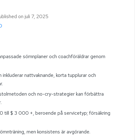
ublished on
juli 7, 2025
D
pa anpassade sömnplaner och coachföräldrar genom
inkluderar nattvaknande, korta tupplurar och
r.
tolmetoden och no-cry-strategier kan förbättra
.
0 till $ 3 000 +, beroende på servicetyp; försäkring
ömnträning, men konsistens är avgörande.