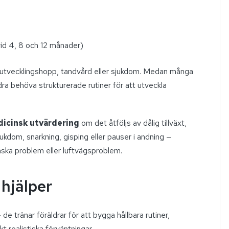
vid 4, 8 och 12 månader)
tvecklingshopp, tandvård eller sjukdom. Medan många
ra behöva strukturerade rutiner för att utveckla
dicinsk utvärdering
om det åtföljs av dålig tillväxt,
kdom, snarkning, gisping eller pauser i andning —
ska problem eller luftvägsproblem.
hjälper
de tränar föräldrar för att bygga hållbara rutiner,
t realistiska förväntningar.