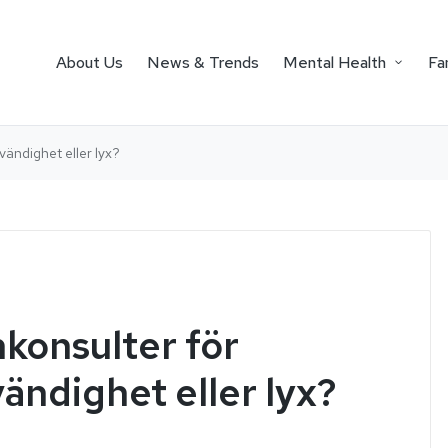
About Us
News & Trends
Mental Health
Fa
ändighet eller lyx?
nkonsulter för
ändighet eller lyx?