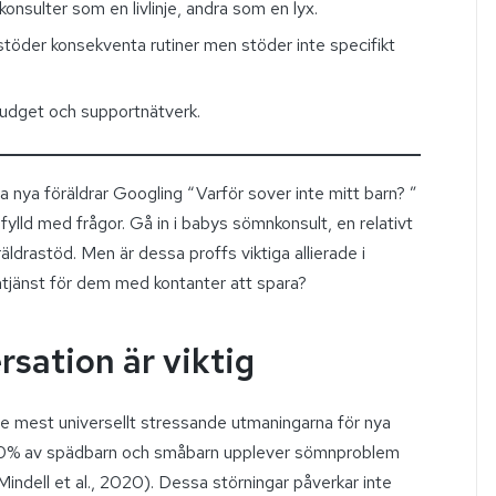
 konsulter som en livlinje, andra som en lyx.
töder konsekventa rutiner men stöder inte specifikt
 budget och supportnätverk.
 nya föräldrar Googling “Varför sover inte mitt barn? ”
ylld med frågor. Gå in i babys sömnkonsult, en relativt
räldrastöd. Men är dessa proffs viktiga allierade i
tjänst för dem med kontanter att spara?
sation är viktig
de mest universellt stressande utmaningarna för nya
ill 30% av spädbarn och småbarn upplever sömnproblem
Mindell et al., 2020). Dessa störningar påverkar inte