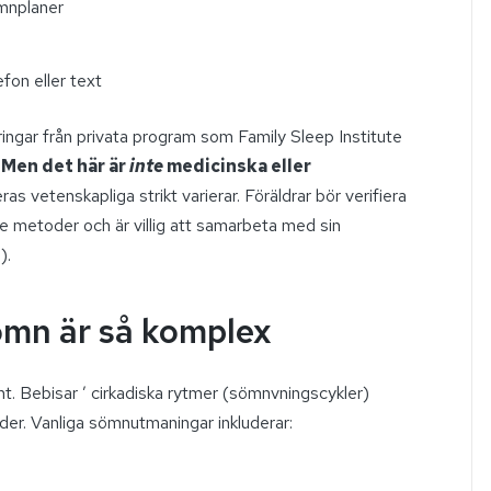
ömnplaner
fon eller text
ringar från privata program som Family Sleep Institute
.
Men det här är
inte
medicinska eller
ras vetenskapliga strikt varierar. Föräldrar bör verifiera
e metoder och är villig att samarbeta med sin
).
ömn är så komplex
nt. Bebisar ’ cirkadiska rytmer (sömnvningscykler)
der. Vanliga sömnutmaningar inkluderar: