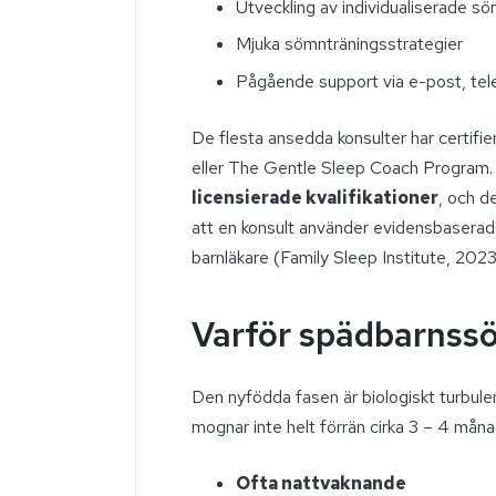
Utveckling av individualiserade s
Mjuka sömnträningsstrategier
Pågående support via e-post, tele
De flesta ansedda konsulter har certifie
eller The Gentle Sleep Coach Program
licensierade kvalifikationer
, och de
att en konsult använder evidensbaserad
barnläkare (Family Sleep Institute, 2023
Varför spädbarnss
Den nyfödda fasen är biologiskt turbule
mognar inte helt förrän cirka 3 – 4 måna
Ofta nattvaknande