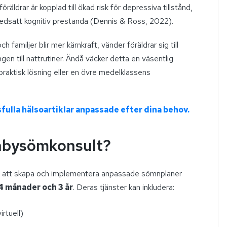
räldrar är kopplad till ökad risk för depressiva tillstånd,
 nedsatt kognitiv prestanda (Dennis & Ross, 2022).
h familjer blir mer kärnkraft, vänder föräldrar sig till
ngen till nattrutiner. Ändå väcker detta en väsentlig
 praktisk lösning eller en övre medelklassens
fulla hälsoartiklar anpassade efter dina behov.
babysömkonsult?
ör att skapa och implementera anpassade sömnplaner
4 månader och 3 år
. Deras tjänster kan inkludera:
rtuell)