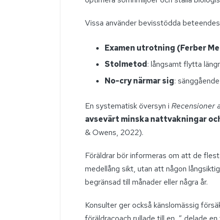
Vissa använder bevisstödda beteendes
Examen utrotning (Ferber M
Stolmetod
: långsamt flytta läng
No-cry närmar sig
: sänggående 
En systematisk översyn i
Recensioner 
avsevärt minska nattvakningar och
& Owens, 2022).
Föräldrar bör informeras om att de flest
medellång sikt, utan att någon långsikt
begränsad till månader eller några år.
Konsulter ger också känslomässig försä
föräldracoach rullade till en, ” delade 