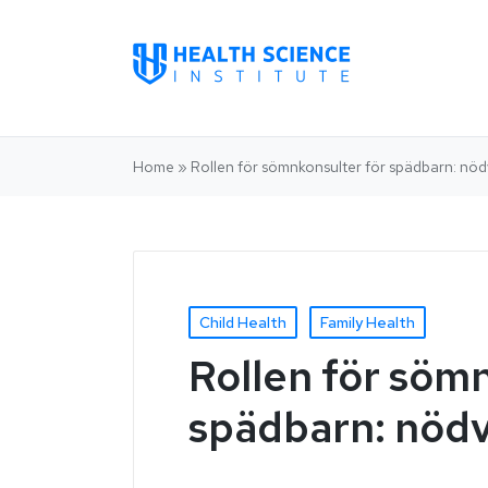
Home
»
Rollen för sömnkonsulter för spädbarn: nödv
Child Health
Family Health
Rollen för söm
spädbarn: nödv