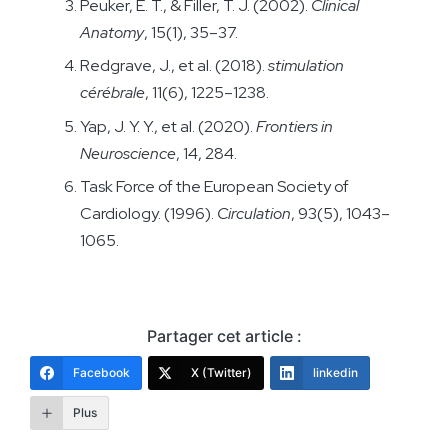
Peuker, E. T., & Filler, T. J. (2002).
Clinical
Anatomy
, 15(1), 35–37.
Redgrave, J., et al. (2018).
stimulation
cérébrale
, 11(6), 1225–1238.
Yap, J. Y. Y., et al. (2020).
Frontiers in
Neuroscience
, 14, 284.
Task Force of the European Society of
Cardiology. (1996).
Circulation
, 93(5), 1043–
1065.
Partager cet article :
Facebook
X (Twitter)
linkedin
Plus