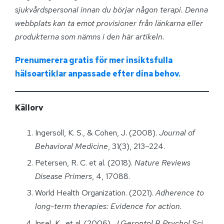
sjukvårdspersonal innan du börjar någon terapi. Denna
webbplats kan ta emot provisioner från länkarna eller
produkterna som nämns i den här artikeln.
Prenumerera gratis för mer insiktsfulla
hälsoartiklar anpassade efter dina behov.
Källorv
Ingersoll, K. S., & Cohen, J. (2008).
Journal of
Behavioral Medicine
, 31(3), 213–224.
Petersen, R. C. et al. (2018).
Nature Reviews
Disease Primers
, 4, 17088.
World Health Organization. (2021).
Adherence to
long-term therapies: Evidence for action.
Insel, K., et al. (2006).
J Gerontol B Psychol Sci