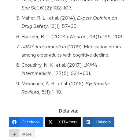
Soc Sci
, 61(2): 102–107.
Maher, R. L., et al. (2014).
Expert Opinion on
Drug Safety
, 13(1): 57–65.
Buckner, R. L. (2004).
Neuron
, 44(1): 195–208.
JAMA Internmedicin
(2019). Medication errors
among older adults with cognitive decline.
Choudhry, N. K., et al. (2017).
JAMA
Internmedicin
, 177(5): 624–631.
Mekonnen, A. B., et al. (2016).
Systematic
Reviews
, 5(1): 1–10.
Dela via:
Facebook
X (Twitter)
LinkedIn
More