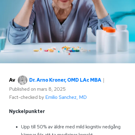
Av
Dr. Arno Kroner, OMD LAc MBA
｜
Published on
mars 8, 2025
Fact-checked by
Emilio Sanchez, MD
Nyckelpunkter
Upp till 50% av äldre med mild kognitiv nedgång
kämpar för att ta mediciner korrekt.