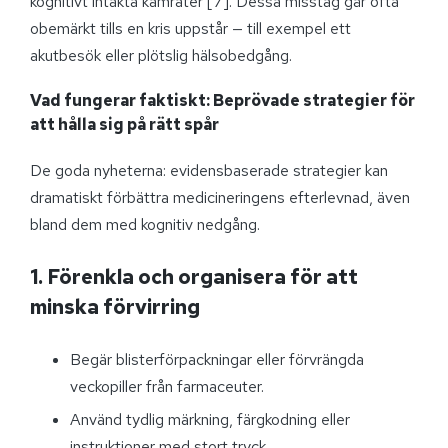
kognitivt intakta kamrater [7]. Dessa misstag går ofta
obemärkt tills en kris uppstår — till exempel ett
akutbesök eller plötslig hälsobedgång.
Vad fungerar faktiskt: Beprövade strategier för
att hålla sig på rätt spår
De goda nyheterna: evidensbaserade strategier kan
dramatiskt förbättra medicineringens efterlevnad, även
bland dem med kognitiv nedgång.
1. Förenkla och organisera för att
minska förvirring
Begär blisterförpackningar eller förvrängda
veckopiller från farmaceuter.
Använd tydlig märkning, färgkodning eller
instruktioner med stort tryck.