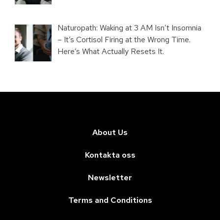
Naturopath: Waking at 3 AM Isn’t Insomnia
– It’s Cortisol Firing at the Wrong Time.
Here’s What Actually Resets It.
About Us
Kontakta oss
Newsletter
Terms and Conditions