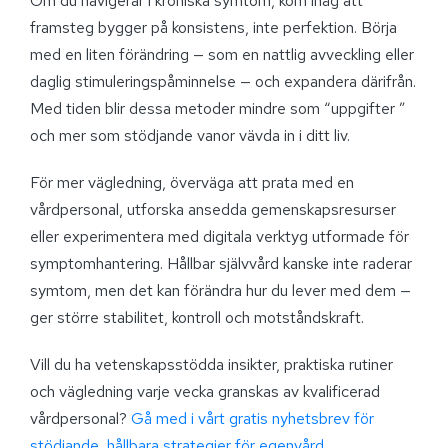
Om du navigerar i kroniska symtom, kom ihåg att
framsteg bygger på konsistens, inte perfektion. Börja
med en liten förändring — som en nattlig avveckling eller
daglig stimuleringspåminnelse — och expandera därifrån.
Med tiden blir dessa metoder mindre som “uppgifter ”
och mer som stödjande vanor vävda in i ditt liv.
För mer vägledning, överväga att prata med en
vårdpersonal, utforska ansedda gemenskapsresurser
eller experimentera med digitala verktyg utformade för
symptomhantering. Hållbar självvård kanske inte raderar
symtom, men det kan förändra hur du lever med dem —
ger större stabilitet, kontroll och motståndskraft.
Vill du ha vetenskapsstödda insikter, praktiska rutiner
och vägledning varje vecka granskas av kvalificerad
vårdpersonal?
Gå med i vårt gratis nyhetsbrev för
stödjande, hållbara strategier för egenvård.