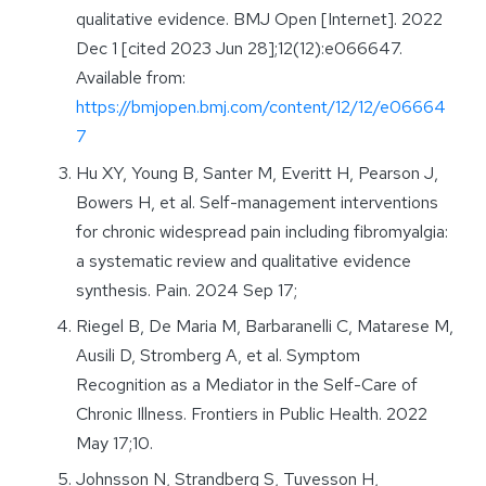
qualitative evidence. BMJ Open [Internet]. 2022
Dec 1 [cited 2023 Jun 28];12(12):e066647.
Available from:
https://bmjopen.bmj.com/content/12/12/e06664
7
Hu XY, Young B, Santer M, Everitt H, Pearson J,
Bowers H, et al. Self-management interventions
for chronic widespread pain including fibromyalgia:
a systematic review and qualitative evidence
synthesis. Pain. 2024 Sep 17;
Riegel B, De Maria M, Barbaranelli C, Matarese M,
Ausili D, Stromberg A, et al. Symptom
Recognition as a Mediator in the Self-Care of
Chronic Illness. Frontiers in Public Health. 2022
May 17;10.
Johnsson N, Strandberg S, Tuvesson H,