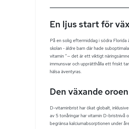
En ljus start för v
På en solig eftermiddag i södra Florida 
skolan ‑ äldre barn där hade suboptimala
vitamin ”— det är ett viktigt näringsämn
immunsvar och upprätthålla ett friskt tar
hälsa äventyras.
Den växande oroen 
D-vitaminbrist har ökat globalt, inklusive
av 5 tonåringar har vitamin D-bristnivå oc
begränsa kalciumabsorptionen under åre