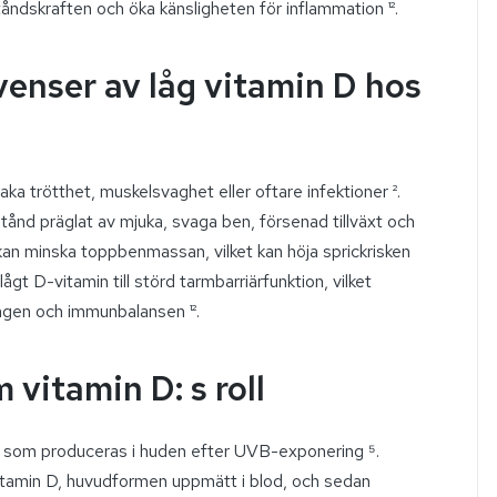
dskraften och öka känsligheten för inflammation ¹².
enser av låg vitamin D hos
saka trötthet, muskelsvaghet eller oftare infektioner ².
illstånd präglat av mjuka, svaga ben, försenad tillväxt och
kan minska toppbenmassan, vilket kan höja sprickrisken
lågt D-vitamin till störd tarmbarriärfunktion, vilket
ngen och immunbalansen ¹².
vitamin D: s roll
ng som produceras i huden efter UVB-exponering ⁵.
vitamin D, huvudformen uppmätt i blod, och sedan