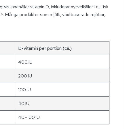
vis innehåller vitamin D, inkluderar nyckelkällor fet fisk
ver ⁵. Många produkter som mjölk, växtbaserade mjölkar,
D-vitamin per portion (ca.)
400 IU
200 IU
100 IU
40 IU
40–100 IU