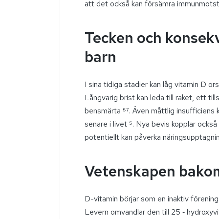
att det också kan försämra immunmotstån
Tecken och konsekv
barn
I sina tidiga stadier kan låg vitamin D or
Långvarig brist kan leda till raket, ett t
bensmärta ⁵⁷. Även måttlig insufficiens 
senare i livet ⁵. Nya bevis kopplar också 
potentiellt kan påverka näringsupptagni
Vetenskapen bakom 
D-vitamin börjar som en inaktiv föreni
Levern omvandlar den till 25 ‑ hydroxy