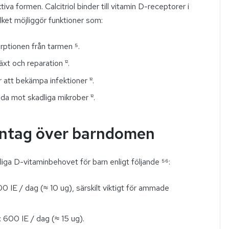
ktiva formen. Calcitriol binder till vitamin D-receptorer i
lket möjliggör funktioner som:
rptionen från tarmen ⁵.
äxt och reparation ¹².
 att bekämpa infektioner ¹².
da mot skadliga mikrober ¹².
ntag över barndomen
iga D-vitaminbehovet för barn enligt följande ⁵⁶:
00 IE / dag (≈ 10 ug), särskilt viktigt för ammade
: 600 IE / dag (≈ 15 ug).