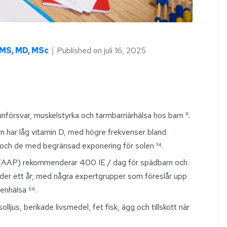
AMS, MD, MSc
｜
Published on
juli 16, 2025
nförsvar, muskelstyrka och tarmbarriärhälsa hos barn ¹².
n har låg vitamin D, med högre frekvenser bland
 och de med begränsad exponering för solen ³⁴.
(AAP) rekommenderar 400 IE / dag för spädbarn och
nder ett år, med några expertgrupper som föreslår upp
enhälsa ⁵⁶.
olljus, berikade livsmedel, fet fisk, ägg och tillskott när