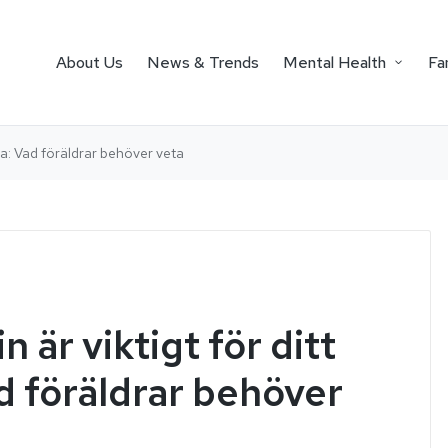
About Us
News & Trends
Mental Health
Fa
lsa: Vad föräldrar behöver veta
 är viktigt för ditt
d föräldrar behöver