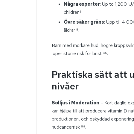
Några experter
: Up to 1,200 IU
children⁶.
Övre säker gräns
: Upp till 4 0
åldrar ⁵.
Barn med mörkare hud, högre kroppsvikt,
löper större risk för brist ⁴⁶.
Praktiska sätt att u
nivåer
Solljus i Moderation
– Kort daglig ex
kan hjälpa till att producera vitamin D na
produktionen, och oskyddad exponering 
hudcancerrisk ⁵⁸.