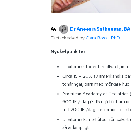
Av
Dr Aneesia Satheesan, B
Fact-checked by
Clara Rossi, PhD
Nyckelpunkter
D-vitamin stöder bentillväxt, immu
Cirka 15 – 20% av amerikanska bar
tonåringar, barn med mörkare hud
American Academy of Pediatrics 
600 IE / dag (≈ 15 ug) för barn u
till 1 200 IE /
dag
för immun- och b
D-vitamin kan erhållas från säkert s
så är lämpligt.