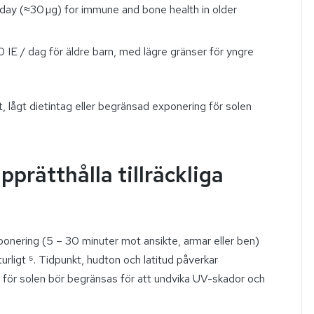
/day (≈30 µg) for immune and bone health in older
00 IE / dag för äldre barn, med lägre gränser för yngre
 lågt dietintag eller begränsad exponering för solen
pprätthålla tillräckliga
ponering (5 – 30 minuter mot ansikte, armar eller ben)
turligt ⁵. Tidpunkt, hudton och latitud påverkar
för solen bör begränsas för att undvika UV-skador och