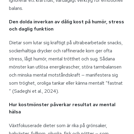
ignorerar ett kraftfullt, vardagligt verktyg för emotionell
balans.
Den dolda inverkan av dålig kost på humör, stress
och daglig funktion
Dietar som lutar sig kraftigt på ultrabearbetade snacks,
sockerhaltiga drycker och raffinerade korn ger ofta
stress, lågt humör, mental trötthet och sug. Sådana
mönster kan utlösa energikrascher, störa tarmbalansen
och minska mental motståndskraft — manifestera sig
som tröghet, oroliga tankar eller känna mentalt “fastnat
” (Sadeghi et al., 2024).
Hur kostmönster påverkar resultat av mental
hälsa
Växtfokuserade dieter som är rika på grönsaker,
baljväxter, fullkorn, olivolja, fisk och nötter — som