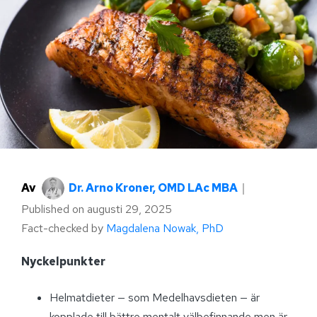
Av
Dr. Arno Kroner, OMD LAc MBA
｜
Published on
augusti 29, 2025
Fact-checked by
Magdalena Nowak, PhD
Nyckelpunkter
Helmatdieter — som Medelhavsdieten — är
kopplade till bättre mentalt välbefinnande men är