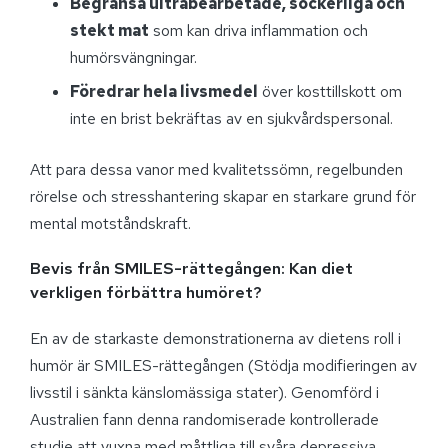
Begränsa ultrabearbetade, sockerliga och
stekt mat
som kan driva inflammation och
humörsvängningar.
Föredrar hela livsmedel
över kosttillskott om
inte en brist bekräftas av en sjukvårdspersonal.
Att para dessa vanor med kvalitetssömn, regelbunden
rörelse och stresshantering skapar en starkare grund för
mental motståndskraft.
Bevis från SMILES-rättegången: Kan diet
verkligen förbättra humöret?
En av de starkaste demonstrationerna av dietens roll i
humör är SMILES-rättegången (Stödja modifieringen av
livsstil i sänkta känslomässiga stater). Genomförd i
Australien fann denna randomiserade kontrollerade
studie att vuxna med måttliga till svåra depressiva