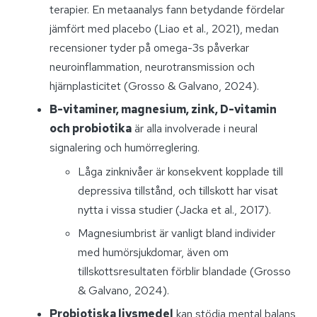
terapier. En metaanalys fann betydande fördelar
jämfört med placebo (Liao et al., 2021), medan
recensioner tyder på omega-3s påverkar
neuroinflammation, neurotransmission och
hjärnplasticitet (Grosso & Galvano, 2024).
B-vitaminer, magnesium, zink, D-vitamin
och probiotika
är alla involverade i neural
signalering och humörreglering.
Låga zinknivåer är konsekvent kopplade till
depressiva tillstånd, och tillskott har visat
nytta i vissa studier (Jacka et al., 2017).
Magnesiumbrist är vanligt bland individer
med humörsjukdomar, även om
tillskottsresultaten förblir blandade (Grosso
& Galvano, 2024).
Probiotiska livsmedel
kan stödja mental balans