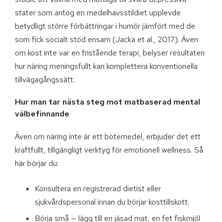
stater som antog en medelhavsstildiet upplevde
betydligt större förbättringar i humör jämfört med de
som fick socialt stöd ensam (Jacka et al., 2017). Även
om kost inte var en fristående terapi, belyser resultaten
hur näring meningsfullt kan komplettera konventionella
tillvägagångssätt.
Hur man tar nästa steg mot matbaserad mental
välbefinnande
Även om näring inte är ett botemedel, erbjuder det ett
kraftfullt, tillgängligt verktyg för emotionell wellness. Så
här börjar du:
Konsultera en registrerad dietist eller
sjukvårdspersonal innan du börjar kosttillskott.
Börja små — lägg till en jäsad mat, en fet fiskmjöl