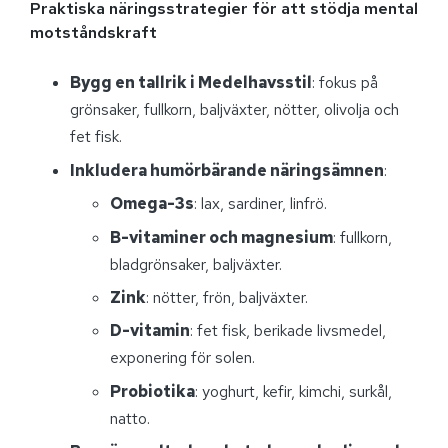
Praktiska näringsstrategier för att stödja mental
motståndskraft
Bygg en tallrik i Medelhavsstil
: fokus på
grönsaker, fullkorn, baljväxter, nötter, olivolja och
fet fisk.
Inkludera humörbärande näringsämnen
:
Omega-3s
: lax, sardiner, linfrö.
B-vitaminer och magnesium
: fullkorn,
bladgrönsaker, baljväxter.
Zink
: nötter, frön, baljväxter.
D-vitamin
: fet fisk, berikade livsmedel,
exponering för solen.
Probiotika
: yoghurt, kefir, kimchi, surkål,
natto.