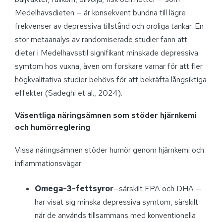
Medelhavsdieten — är konsekvent bundna till lägre
frekvenser av depressiva tillstånd och oroliga tankar. En
stor metaanalys av randomiserade studier fann att
dieter i Medelhavsstil signifikant minskade depressiva
symtom hos vuxna, även om forskare varnar för att fler
högkvalitativa studier behövs för att bekräfta långsiktiga
effekter (Sadeghi et al., 2024).
Väsentliga näringsämnen som stöder hjärnkemi
och humörreglering
Vissa näringsämnen stöder humör genom hjärnkemi och
inflammationsvägar:
Omega-3-fettsyror
—särskilt EPA och DHA —
har visat sig minska depressiva symtom, särskilt
när de används tillsammans med konventionella