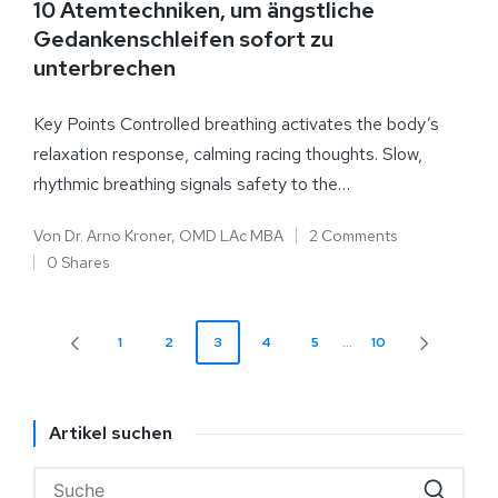
10 Atemtechniken, um ängstliche
Gedankenschleifen sofort zu
unterbrechen
Key Points Controlled breathing activates the body’s
relaxation response, calming racing thoughts. Slow,
rhythmic breathing signals safety to the…
Von
Dr. Arno Kroner, OMD LAc MBA
2 Comments
0 Shares
1
2
3
4
5
…
10
Artikel suchen