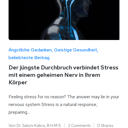
Ängstliche Gedanken
Geistige Gesundheit
beliebteste Beitrag
Der jüngste Durchbruch verbindet Stress
mit einem geheimen Nerv in Ihrem
Körper
Feeling stress for no reason? The answer may lie in your
nervous system Stress is a natural response,
preparing…
Von
Dr. Saloni Kabra, B.H.M.S.
2 Comments
0 Shares